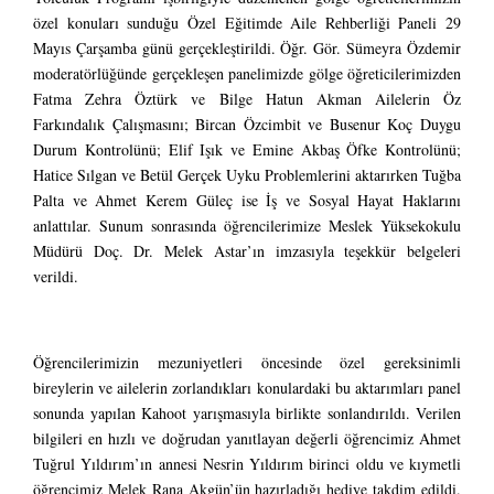
özel konuları sunduğu Özel Eğitimde Aile Rehberliği Paneli 29
Mayıs Çarşamba günü gerçekleştirildi. Öğr. Gör. Sümeyra Özdemir
moderatörlüğünde gerçekleşen panelimizde gölge öğreticilerimizden
Fatma Zehra Öztürk ve Bilge Hatun Akman Ailelerin Öz
Farkındalık Çalışmasını; Bircan Özcimbit ve Busenur Koç Duygu
Durum Kontrolünü; Elif Işık ve Emine Akbaş Öfke Kontrolünü;
Hatice Sılgan ve Betül Gerçek Uyku Problemlerini aktarırken Tuğba
Palta ve Ahmet Kerem Güleç ise İş ve Sosyal Hayat Haklarını
anlattılar. Sunum sonrasında öğrencilerimize Meslek Yüksekokulu
Müdürü Doç. Dr. Melek Astar’ın imzasıyla teşekkür belgeleri
verildi.
Öğrencilerimizin mezuniyetleri öncesinde özel gereksinimli
bireylerin ve ailelerin zorlandıkları konulardaki bu aktarımları panel
sonunda yapılan Kahoot yarışmasıyla birlikte sonlandırıldı. Verilen
bilgileri en hızlı ve doğrudan yanıtlayan değerli öğrencimiz Ahmet
Tuğrul Yıldırım’ın annesi Nesrin Yıldırım birinci oldu ve kıymetli
öğrencimiz Melek Rana Akgün’ün hazırladığı hediye takdim edildi.