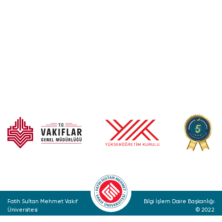
Fatih Sultan Mehmet Vakıf
Bilgi İşlem Daire Başkanlığı
Üniversitesi
© 2022