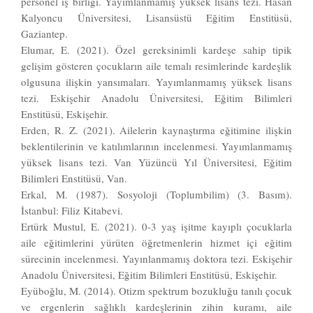
personel iş birliği. Yayımlanmamış yüksek lisans tezi. Hasan
Kalyoncu Üniversitesi, Lisansüstü Eğitim Enstitüsü,
Gaziantep.
Elumar, E. (2021). Özel gereksinimli kardeşe sahip tipik
gelişim gösteren çocukların aile temalı resimlerinde kardeşlik
olgusuna ilişkin yansımaları. Yayımlanmamış yüksek lisans
tezi. Eskişehir Anadolu Üniversitesi, Eğitim Bilimleri
Enstitüsü, Eskişehir.
Erden, R. Z. (2021). Ailelerin kaynaştırma eğitimine ilişkin
beklentilerinin ve katılımlarının incelenmesi. Yayımlanmamış
yüksek lisans tezi. Van Yüzüncü Yıl Üniversitesi, Eğitim
Bilimleri Enstitüsü, Van.
Erkal, M. (1987). Sosyoloji (Toplumbilim) (3. Basım).
İstanbul: Filiz Kitabevi.
Ertürk Mustul, E. (2021). 0-3 yaş işitme kayıplı çocuklarla
aile eğitimlerini yürüten öğretmenlerin hizmet içi eğitim
sürecinin incelenmesi. Yayınlanmamış doktora tezi. Eskişehir
Anadolu Üniversitesi, Eğitim Bilimleri Enstitüsü, Eskişehir.
Eyüboğlu, M. (2014). Otizm spektrum bozukluğu tanılı çocuk
ve ergenlerin sağlıklı kardeşlerinin zihin kuramı, aile