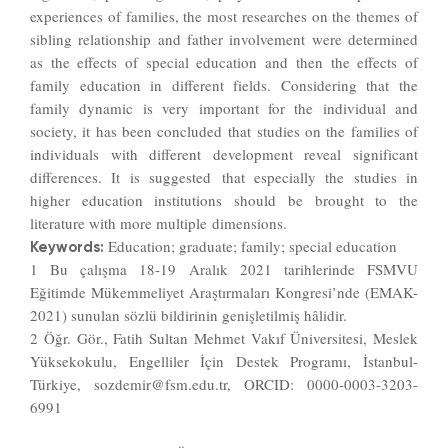
experiences of families, the most researches on the themes of
sibling relationship and father involvement were determined
as the effects of special education and then the effects of
family education in different fields. Considering that the
family dynamic is very important for the individual and
society, it has been concluded that studies on the families of
individuals with different development reveal significant
differences. It is suggested
that especially the studies in
higher education institutions should be brought to the
literature with more multiple
dimensions.
Education; graduate; family; special education
Keywords:
1 Bu çalışma 18-19 Aralık 2021 tarihlerinde FSMVU
Eğitimde Mükemmeliyet Araştırmaları Kongresi’nde (EMAK-
2021) sunulan sözlü bildirinin genişletilmiş hâlidir.
2 Öğr. Gör., Fatih Sultan Mehmet Vakıf Üniversitesi, Meslek
Yüksekokulu, Engelliler İçin Destek Programı, İstanbul-
Türkiye,
sozdemir@fsm.edu.tr
, ORCID: 0000-0003-3203-
6991