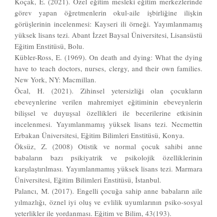
Koçak, E. (2021). Özel eğitim mesleki eğitim merkezlerinde
görev yapan öğretmenlerin okul-aile işbirliğine ilişkin
görüşlerinin incelenmesi: Kayseri ili örneği. Yayımlanmamış
yüksek lisans tezi. Abant İzzet Baysal Üniversitesi, Lisansüstü
Eğitim Enstitüsü, Bolu.
Kübler-Ross, E. (1969). On death and dying: What the dying
have to teach doctors, nurses, clergy, and their own families.
New York, NY: Macmillan.
Öcal, H. (2021). Zihinsel yetersizliği olan çocukların
ebeveynlerine verilen mahremiyet eğitiminin ebeveynlerin
bilişsel ve duyuşsal özellikleri ile becerilerine etkisinin
incelenmesi. Yayımlanmamış yüksek lisans tezi. Necmettin
Erbakan Üniversitesi, Eğitim Bilimleri Enstitüsü, Konya.
Öksüz, Z. (2008) Otistik ve normal çocuk sahibi anne
babaların bazı psikiyatrik ve psikolojik özelliklerinin
karşılaştırılması. Yayımlanmamış yüksek lisans tezi. Marmara
Üniversitesi, Eğitim Bilimleri Enstitüsü, İstanbul.
Palancı, M. (2017). Engelli çocuğa sahip anne babaların aile
yılmazlığı, öznel iyi oluş ve evlilik uyumlarının psiko-sosyal
yeterlikler ile yordanması. Eğitim ve Bilim, 43(193).