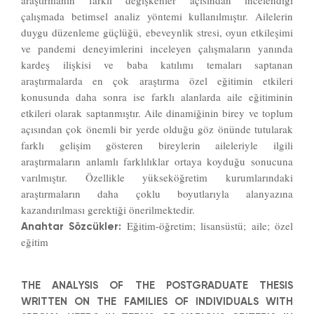
araştırmanın farklı değişkenler açısından incelendiği
çalışmada betimsel analiz yöntemi kullanılmıştır. Ailelerin
duygu düzenleme güçlüğü, ebeveynlik stresi, oyun etkileşimi
ve pandemi deneyimlerini inceleyen çalışmaların yanında
kardeş ilişkisi ve baba katılımı temaları saptanan
araştırmalarda en çok araştırma özel eğitimin etkileri
konusunda daha sonra ise farklı alanlarda aile eğitiminin
etkileri olarak saptanmıştır. Aile dinamiğinin birey ve toplum
açısından çok önemli bir yerde olduğu göz önünde tutularak
farklı gelişim gösteren bireylerin aileleriyle ilgili
araştırmaların anlamlı farklılıklar ortaya koyduğu sonucuna
varılmıştır. Özellikle yükseköğretim kurumlarındaki
araştırmaların daha çoklu boyutlarıyla alanyazına
kazandırılması gerektiği önerilmektedir.
Eğitim-öğretim; lisansüstü; aile; özel
Anahtar Sözcükler:
eğitim
THE ANALYSIS OF THE POSTGRADUATE THESIS
WRITTEN ON THE FAMILIES OF INDIVIDUALS WITH