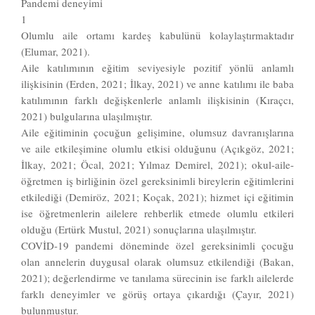
Pandemi deneyimi
1
Olumlu aile ortamı kardeş kabulünü kolaylaştırmaktadır
(Elumar, 2021).
Aile katılımının eğitim seviyesiyle pozitif yönlü anlamlı
ilişkisinin (Erden, 2021; İlkay, 2021) ve anne katılımı ile baba
katılımının farklı değişkenlerle anlamlı ilişkisinin (Kıraçcı,
2021) bulgularına ulaşılmıştır.
Aile eğitiminin çocuğun gelişimine, olumsuz davranışlarına
ve aile etkileşimine olumlu etkisi olduğunu (Açıkgöz, 2021;
İlkay, 2021; Öcal, 2021; Yılmaz Demirel, 2021); okul-aile-
öğretmen iş birliğinin özel gereksinimli bireylerin eğitimlerini
etkilediği (Demiröz, 2021; Koçak, 2021); hizmet içi eğitimin
ise öğretmenlerin ailelere rehberlik etmede olumlu etkileri
olduğu (Ertürk Mustul, 2021) sonuçlarına ulaşılmıştır.
COVİD-19 pandemi döneminde özel gereksinimli çocuğu
olan annelerin duygusal olarak olumsuz etkilendiği (Bakan,
2021); değerlendirme ve tanılama sürecinin ise farklı ailelerde
farklı deneyimler ve görüş ortaya çıkardığı (Çayır, 2021)
bulunmuştur.