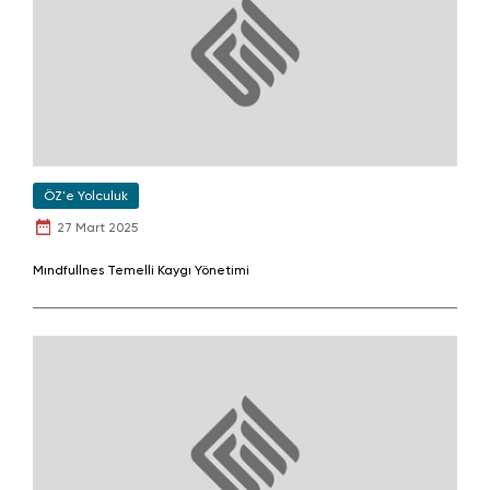
ÖZ'e Yolculuk
27 Mart 2025
Mındfullnes Temelli Kaygı Yönetimi